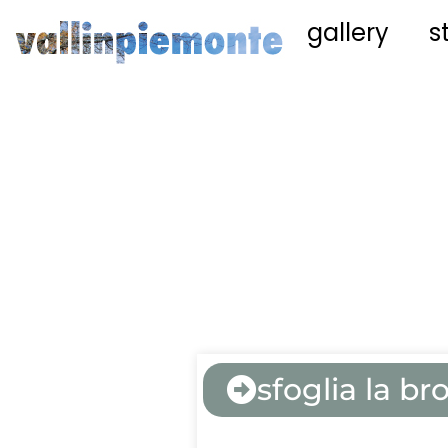
gallery
s
sfoglia la b