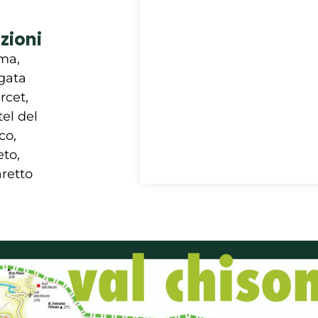
zioni
ma,
gata
rcet,
el del
co,
eto,
aretto