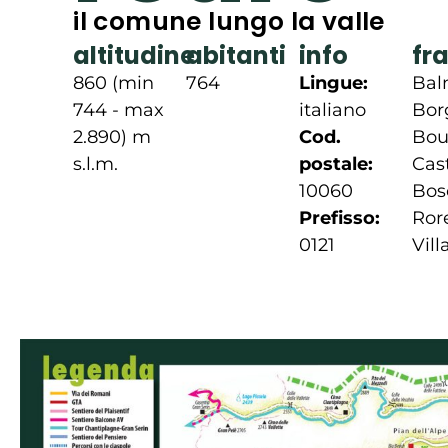
il comune lungo la valle
altitudine
abitanti
info
fra
860 (min
764
Lingue:
Bal
744 - max
italiano
Bor
2.890) m
Cod.
Bou
s.l.m.
postale:
Cast
10060
Bos
Prefisso:
Ror
0121
Vill