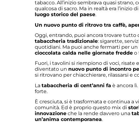
tabacco. All’inizio sembrava quasi strano,
qualcosa di sacro. Ma in realtà era l’inizio 
luogo storico del paese
.
Un nuovo punto di ritrovo tra caffè, aper
Oggi, entrando, puoi ancora trovare tutto 
tabaccheria tradizionale
: sigarette, serviz
quotidiani. Ma puoi anche fermarti per un
cioccolata calda nelle giornate fredde
o 
Fuori, i tavolini si riempiono di voci, risate e 
diventato un
nuovo punto di incontro pe
si ritrovano per chiacchierare, rilassarsi 
La
tabaccheria di cent’anni fa
è ancora lì
forte.
È cresciuta, si è trasformata e continua a v
comunità. Ed è proprio questo mix di
stor
innovazione
che la rende davvero una
ta
un’anima contemporanea
.