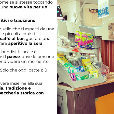
 come se si stesse toccando
di una
nuova vita per un
itivi e tradizione
quello che ti aspetti da una
i e piccoli acquisti
caffè al bar
, gustare una
fare
aperitivo la sera
.
brindisi. Il locale è
r il paese
, dove le persone
e condividere un momento.
. Solo che oggi batte più
ivere insieme alla sua
ia, tradizione e
baccheria storica con