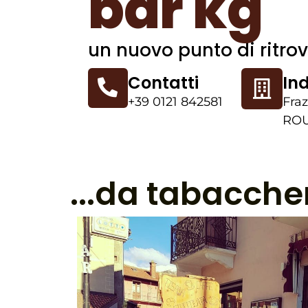
bar kg
un nuovo punto di ritro
Contatti
Ind
+39 0121 842581
Fraz
ROU
...da tabacche