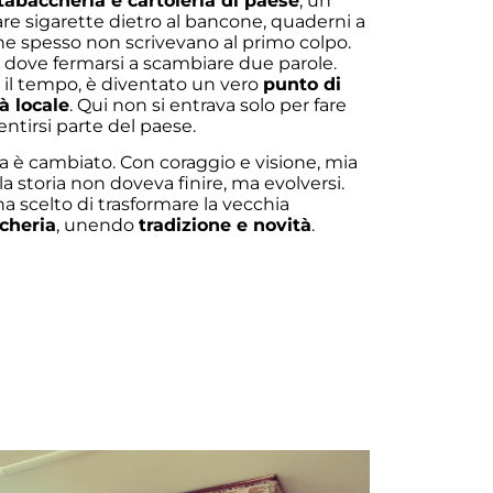
tabaccheria e cartoleria di paese
, un
re sigarette dietro al bancone, quaderni a
he spesso non scrivevano al primo colpo.
 dove fermarsi a scambiare due parole.
 il tempo, è diventato un vero
punto di
à locale
. Qui non si entrava solo per fare
entirsi parte del paese.
 è cambiato. Con coraggio e visione, mia
storia non doveva finire, ma evolversi.
ha scelto di trasformare la vecchia
cheria
, unendo
tradizione e novità
.