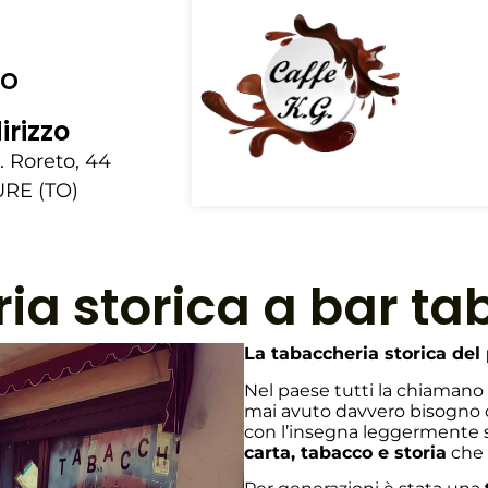
vo
irizzo
. Roreto, 44
RE (TO)
ria storica a bar t
La tabaccheria storica del
Nel paese tutti la chiama
mai avuto davvero bisogno di
con l’insegna leggermente sc
carta, tabacco e storia
che 