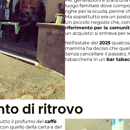
Per generazioni è stata una
luogo familiare dove compra
righe per la scuola, penne c
Ma soprattutto era un posto
Un piccolo negozio che, con
riferimento per la comunit
un acquisto: si entrava per s
Nell’estate del
2025
qualcosa
mamma ha deciso che quella 
Senza cancellare il passato, 
tabaccheria in un
bar tabac
to di ritrovo
ttutto il profumo del
caffè
 con quello della carta e del