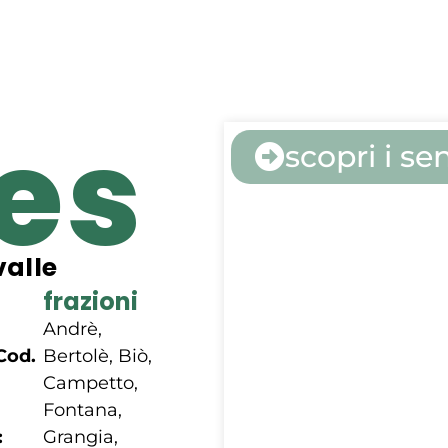
es
scopri i sen
valle
frazioni
Andrè,
Cod.
Bertolè, Biò,
Campetto,
Fontana,
:
Grangia,