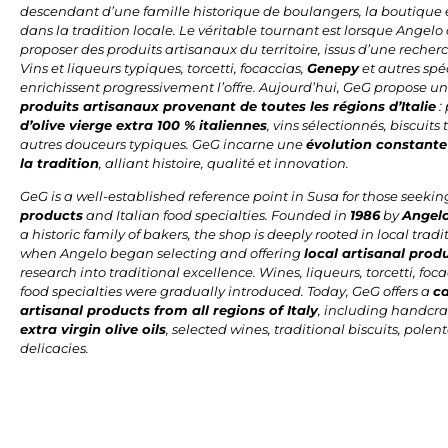
descendant d’une famille historique de boulangers, la boutique
dans la tradition locale. Le véritable tournant est lorsque Ange
proposer des produits artisanaux du territoire, issus d’une recherc
Vins et liqueurs typiques, torcetti, focaccias,
Genepy
et autres spé
enrichissent progressivement l’offre. Aujourd’hui, GeG propose u
produits artisanaux provenant de toutes les régions d’Italie
:
d’olive vierge extra 100 % italiennes
, vins sélectionnés, biscuits
autres douceurs typiques. GeG incarne une
évolution constante
la tradition
, alliant histoire, qualité et innovation.
GeG is a well-established reference point in Susa for those seeki
products
and Italian food specialties. Founded in
1986
by
Angel
a historic family of bakers, the shop is deeply rooted in local trad
when Angelo began selecting and offering
local artisanal prod
research into traditional excellence. Wines, liqueurs, torcetti, foc
food specialties were gradually introduced. Today, GeG offers a
ca
artisanal products from all regions of Italy
, including handcra
extra virgin olive oils
, selected wines, traditional biscuits, polen
delicacies.