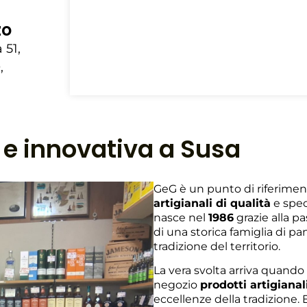
zo
 51,
,
a e innovativa a Susa
GeG è un punto di riferimen
artigianali di qualità
e speci
nasce nel
1986
grazie alla p
di una storica famiglia di pa
tradizione del territorio.
La vera svolta arriva quando
negozio
prodotti artigianali
eccellenze della tradizione. E