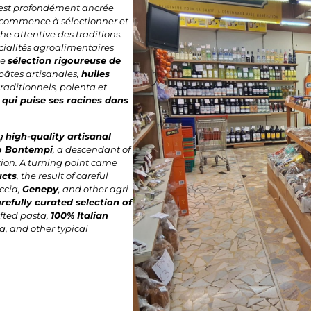
 est profondément ancrée
lo commence à sélectionner et
he attentive des traditions.
cialités agroalimentaires
ne
sélection rigoureuse de
 pâtes artisanales,
huiles
 traditionnels, polenta et
 qui puise ses racines dans
ng
high-quality artisanal
o Bontempi
, a descendant of
ition. A turning point came
ucts
, the result of careful
accia,
Genepy
, and other agri-
refully curated selection of
fted pasta,
100% Italian
ta, and other typical