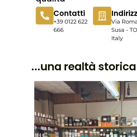
Contatti
Indiriz
+39 0122 622
Via Roma
666
Susa - TO
Italy
...una realtà storic