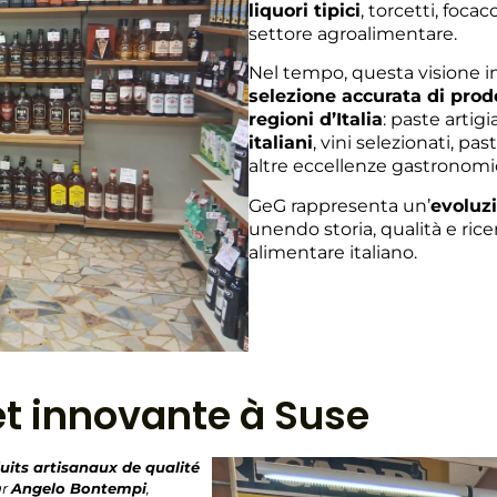
liquori tipici
, torcetti, focac
settore agroalimentare.
Nel tempo, questa visione in
selezione accurata di prodo
regioni d’Italia
: paste artigi
italiani
, vini selezionati, pa
altre eccellenze gastronomi
GeG rappresenta un’
evoluzi
unendo storia, qualità e ricer
alimentare italiano.
 et innovante à Suse
uits artisanaux de qualité
ar
Angelo Bontempi
,