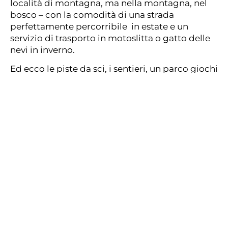
località di montagna, ma nella montagna, nel
bosco – con la comodità di una strada
perfettamente percorribile in estate e un
servizio di trasporto in motoslitta o gatto delle
nevi in inverno.
Ed ecco le piste da sci, i sentieri, un parco giochi
per bambini e un solarium. E poi la sala relax
con camino, libri e giochi di società, la tv
satellitare e la connessione a Internet.
Non ultimo il
ristorante
, una vera scoperta nel
panorama gastronomico locale. Lo chef è
pronto a deliziare anche i palati più esigenti con
ricette della tradizione culinaria italiana
preparate sapientemente e solo con i migliori
ingredienti locali… il tutto valorizzato da
un’ampia cantina di vini…