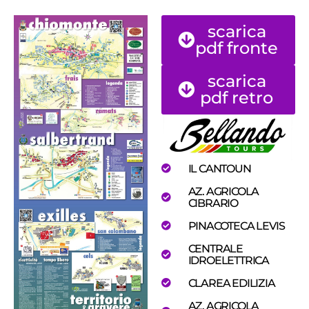
scarica
pdf fronte
scarica
pdf retro
IL CANTOUN
AZ. AGRICOLA
CIBRARIO
PINACOTECA LEVIS
CENTRALE
IDROELETTRICA
CLAREA EDILIZIA
AZ. AGRICOLA