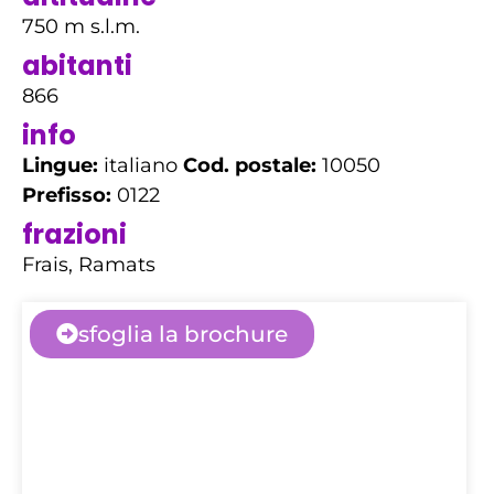
750 m s.l.m.
abitanti
866
info
Lingue:
italiano
Cod. postale:
10050
Prefisso:
0122
frazioni
Frais, Ramats
sfoglia la brochure