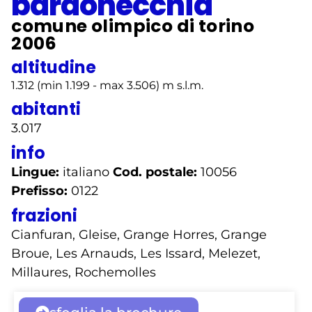
bardonecchia
comune olimpico di torino
2006
altitudine
1.312 (min 1.199 - max 3.506) m s.l.m.
abitanti
3.017
info
Lingue:
italiano
Cod. postale:
10056
Prefisso:
0122
frazioni
Cianfuran, Gleise, Grange Horres, Grange
Broue, Les Arnauds, Les Issard, Melezet,
Millaures, Rochemolles