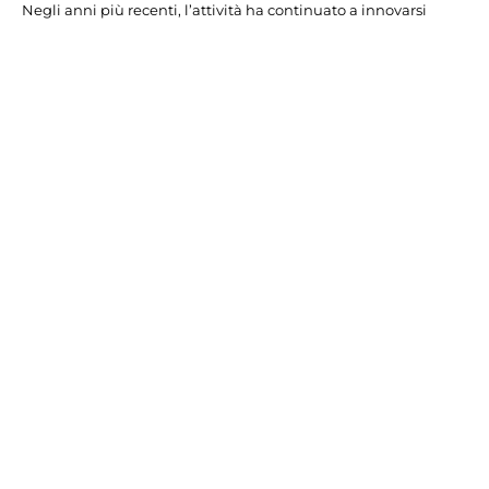
Negli anni più recenti, l’attività ha continuato a innovarsi
senza perdere il legame con la tradizione. Nel 2023 partecipa
al bando della Regione Piemonte “Botteghe dei Servizi”,
introducendo nuovi servizi per la comunità: punto di ricarica e
manutenzione e-bike, punto informativo, fotocopie,
pagamento bollette e molto altro.
Tra il 2024 e il 2025 è prevista la ristrutturazione esterna
dell’edificio, a conferma di un percorso di crescita continuo.
Oggi il negozio rappresenta una realtà storica del territorio,
capace di evolversi nel tempo mantenendo saldi i valori con
cui è nato: accoglienza, servizio e attenzione alla comunità.